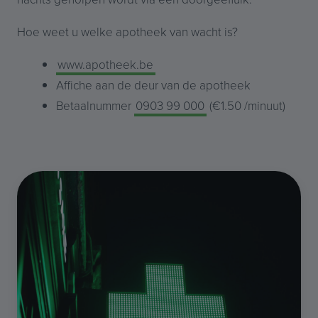
Hoe weet u welke apotheek van wacht is?
www.apotheek.be
Affiche aan de deur van de apotheek
Betaalnummer
0903 99 000
(€1.50 /minuut)